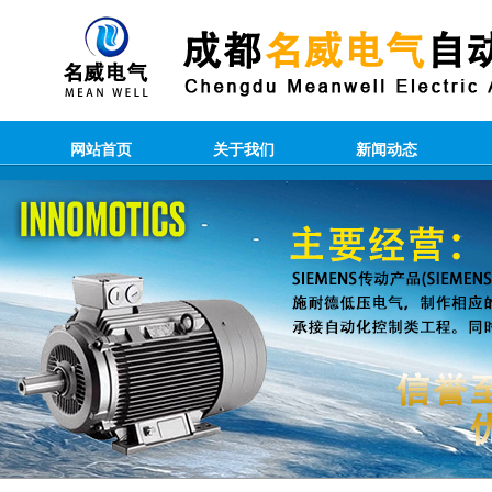
网站首页
关于我们
新闻动态