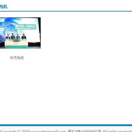
电机
铝壳电机
Copyright © 2018,www.cdmeanwell.com, 蜀ICP备16006667号 All rights reserved