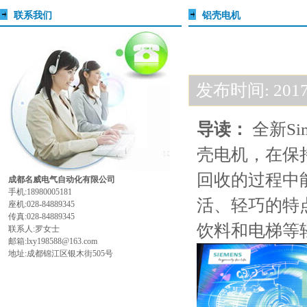
联系我们
铝壳电机
发布时间: 2017-
导读：
全新Sim
壳电机，在保
回收的过程中
成都名威电气自动化有限公司
手机:18980005181
活、轻巧的特
座机:028-84889345
传真:028-84889345
饮料和电梯等
联系人:罗女士
邮箱:lxy198588@163.com
地址:成都锦江区银木街505号