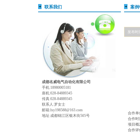
联系我们
案例
发布时间: 
成都名威电气自动化有限公司
手机:18980005181
座机:028-84889345
传真:028-84889345
联系人:罗女士
邮箱:lxy198588@163.com
合作单
地址:成都锦江区银木街505号
合作时间
项目概
合作评